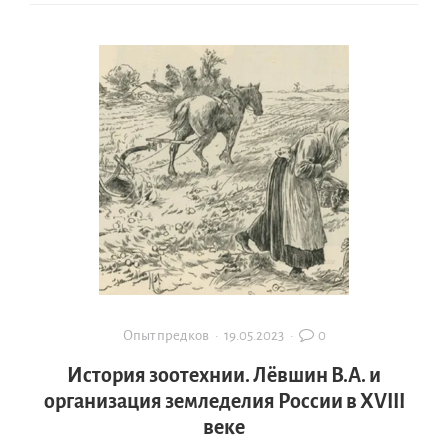
Опыт предков
·
19.05.2023
·
0
История зоотехнии. Лёвшин В.А. и
организация земледелия России в XVIII
веке