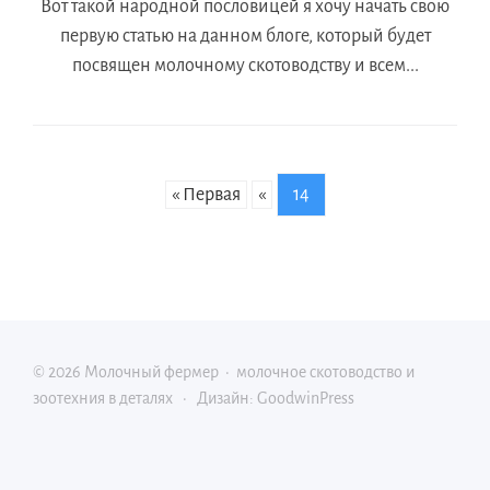
Вот такой народной пословицей я хочу начать свою
первую статью на данном блоге, который будет
посвящен молочному скотоводству и всем...
« Первая
«
14
©
2026
Молочный фермер
·
молочное скотоводство и
зоотехния в деталях
·
Дизайн: GoodwinPress